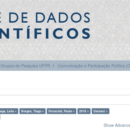
E DE DADOS
NTÍFICOS
Grupos de Pesquisa UFPR
Comunicação e Participação Política 
aga, Leila ×
Borges, Tiago ×
Ferracioli, Paulo ×
2018 ×
Dataset ×
Show Advanced