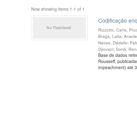
Now showing items 1-1 of 1
Codificação en
Rizzotto, Carla
;
Prud
Braga, Leila
;
Anacle
Neves, Dédallo
;
Pet
Djiovani
;
Sordi, Ren
Base de dados refer
Rousseff, publicada
impeachment) até 3