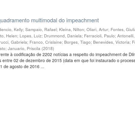
quadramento multimodal do impeachment
encio, Kelly
;
Sampaio, Rafael
;
Kleina, Nilton
;
Oliari, Artur
;
Fontes, Giul
to, Helen
;
Lopes, Luiz
;
Drummond, Daniela
;
Ferracioli, Paulo
;
Antonelli
rucci, Gabriela
;
Franco, Crislaine
;
Borges, Tiago
;
Benevides, Victoria
;
F
ato
;
Januario, Priscila
(
2018
)
ente à codificação de 2202 notícias a respeito do impeachment de Di
s entre 02 de dezembro de 2015 (data em que foi instaurado o proces
1 de agosto de 2016 ...