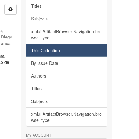
Titles
Subjects
ia
;
xmlui.ArtifactBrowser.Navigation.bro
, Diego
;
wse_type
rança,
This Collection
lma
so de
By Issue Date
Authors
Titles
Subjects
xmlui.ArtifactBrowser.Navigation.bro
wse_type
MY ACCOUNT