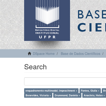
BAS
CIE
DSpace Home
Base de Dados Científicos
Search
enquadramento multimodal; impeachment ×
Fontes, Giulia ×
Br
Benevides, Victoria ×
Drummond, Daniela ×
Anacleto, Helen ×