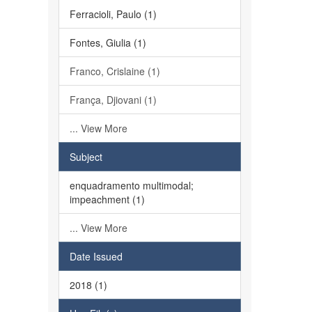
Ferracioli, Paulo (1)
Fontes, Giulia (1)
Franco, Crislaine (1)
França, Djiovani (1)
... View More
Subject
enquadramento multimodal;
impeachment (1)
... View More
Date Issued
2018 (1)