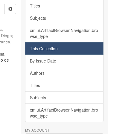
Titles
Subjects
ia
;
xmlui.ArtifactBrowser.Navigation.bro
, Diego
;
wse_type
rança,
This Collection
lma
so de
By Issue Date
Authors
Titles
Subjects
xmlui.ArtifactBrowser.Navigation.bro
wse_type
MY ACCOUNT