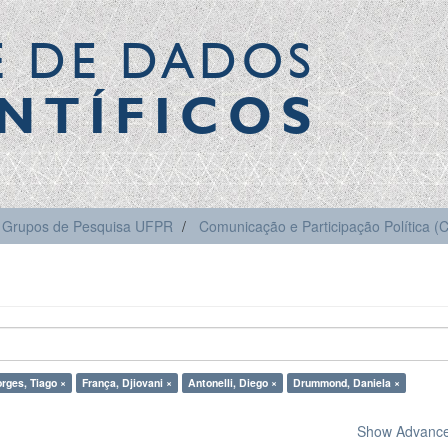
E DE DADOS
NTÍFICOS
Grupos de Pesquisa UFPR
Comunicação e Participação Política 
rges, Tiago ×
França, Djiovani ×
Antonelli, Diego ×
Drummond, Daniela ×
Show Advanced