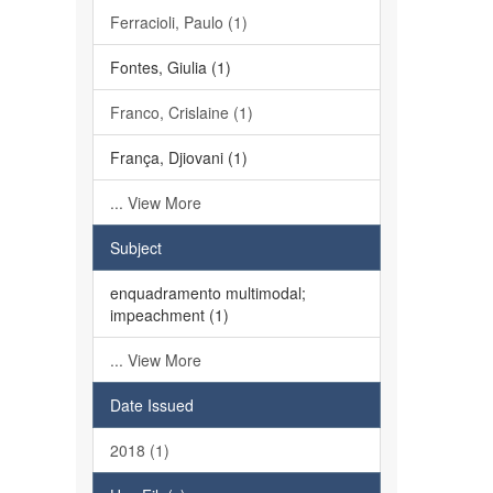
Ferracioli, Paulo (1)
Fontes, Giulia (1)
Franco, Crislaine (1)
França, Djiovani (1)
... View More
Subject
enquadramento multimodal;
impeachment (1)
... View More
Date Issued
2018 (1)