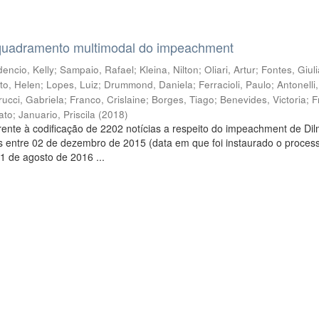
quadramento multimodal do impeachment
encio, Kelly
;
Sampaio, Rafael
;
Kleina, Nilton
;
Oliari, Artur
;
Fontes, Giul
to, Helen
;
Lopes, Luiz
;
Drummond, Daniela
;
Ferracioli, Paulo
;
Antonelli
rucci, Gabriela
;
Franco, Crislaine
;
Borges, Tiago
;
Benevides, Victoria
;
F
ato
;
Januario, Priscila
(
2018
)
ente à codificação de 2202 notícias a respeito do impeachment de Di
s entre 02 de dezembro de 2015 (data em que foi instaurado o proces
1 de agosto de 2016 ...