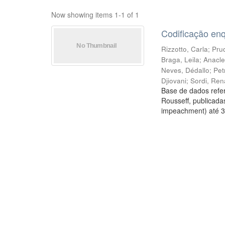
Now showing items 1-1 of 1
Codificação en
Rizzotto, Carla
;
Prud
Braga, Leila
;
Anacle
Neves, Dédallo
;
Pet
Djiovani
;
Sordi, Ren
Base de dados refer
Rousseff, publicada
impeachment) até 3