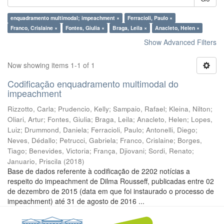
enquadramento multimodal; impeachment ×
Ferracioli, Paulo ×
Franco, Crislaine ×
Fontes, Giulia ×
Braga, Leila ×
Anacleto, Helen ×
Show Advanced Filters
Now showing items 1-1 of 1
Codificação enquadramento multimodal do
impeachment
Rizzotto, Carla
;
Prudencio, Kelly
;
Sampaio, Rafael
;
Kleina, Nilton
;
Oliari, Artur
;
Fontes, Giulia
;
Braga, Leila
;
Anacleto, Helen
;
Lopes,
Luiz
;
Drummond, Daniela
;
Ferracioli, Paulo
;
Antonelli, Diego
;
Neves, Dédallo
;
Petrucci, Gabriela
;
Franco, Crislaine
;
Borges,
Tiago
;
Benevides, Victoria
;
França, Djiovani
;
Sordi, Renato
;
Januario, Priscila
(
2018
)
Base de dados referente à codificação de 2202 notícias a
respeito do impeachment de Dilma Rousseff, publicadas entre 02
de dezembro de 2015 (data em que foi instaurado o processo de
impeachment) até 31 de agosto de 2016 ...