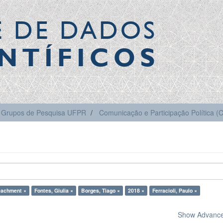
E DE DADOS
NTÍFICOS
Grupos de Pesquisa UFPR
Comunicação e Participação Política 
eachment ×
Fontes, Giulia ×
Borges, Tiago ×
2018 ×
Ferracioli, Paulo ×
Show Advanced