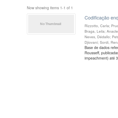
Now showing items 1-1 of 1
Codificação en
Rizzotto, Carla
;
Prud
Braga, Leila
;
Anacle
Neves, Dédallo
;
Pet
Djiovani
;
Sordi, Ren
Base de dados refer
Rousseff, publicada
impeachment) até 3