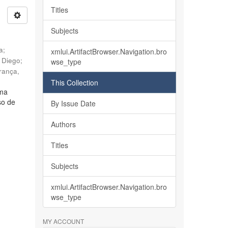
Titles
Subjects
ia
;
xmlui.ArtifactBrowser.Navigation.bro
, Diego
;
wse_type
rança,
This Collection
lma
so de
By Issue Date
Authors
Titles
Subjects
xmlui.ArtifactBrowser.Navigation.bro
wse_type
MY ACCOUNT