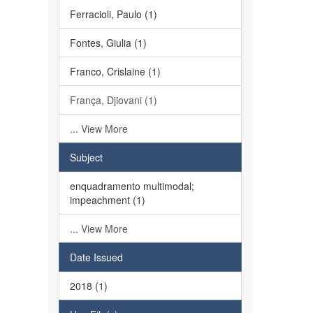
Ferracioli, Paulo (1)
Fontes, Giulia (1)
Franco, Crislaine (1)
França, Djiovani (1)
... View More
Subject
enquadramento multimodal;
impeachment (1)
... View More
Date Issued
2018 (1)