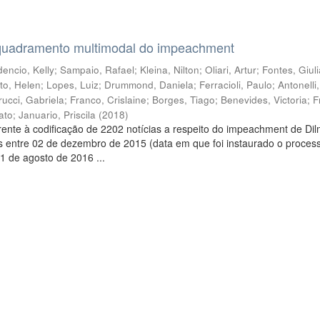
quadramento multimodal do impeachment
encio, Kelly
;
Sampaio, Rafael
;
Kleina, Nilton
;
Oliari, Artur
;
Fontes, Giul
to, Helen
;
Lopes, Luiz
;
Drummond, Daniela
;
Ferracioli, Paulo
;
Antonelli
rucci, Gabriela
;
Franco, Crislaine
;
Borges, Tiago
;
Benevides, Victoria
;
F
ato
;
Januario, Priscila
(
2018
)
ente à codificação de 2202 notícias a respeito do impeachment de Di
s entre 02 de dezembro de 2015 (data em que foi instaurado o proces
1 de agosto de 2016 ...