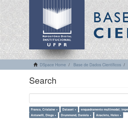
BAS
CIE
DSpace Home
Base de Dados Científicos
Search
Franco, Crislaine ×
Dataset ×
enquadramento multimodal; imp
Antonelli, Diego ×
Drummond, Daniela ×
Anacleto, Helen ×