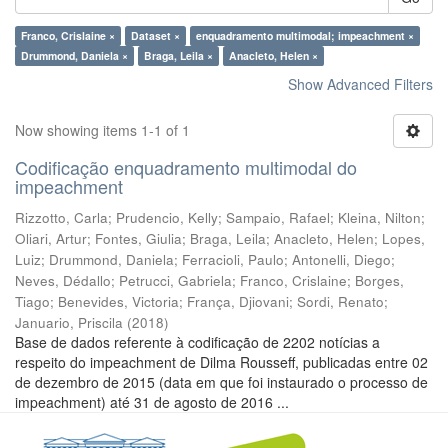
Franco, Crislaine ×
Dataset ×
enquadramento multimodal; impeachment ×
Drummond, Daniela ×
Braga, Leila ×
Anacleto, Helen ×
Show Advanced Filters
Now showing items 1-1 of 1
Codificação enquadramento multimodal do
impeachment
Rizzotto, Carla
;
Prudencio, Kelly
;
Sampaio, Rafael
;
Kleina, Nilton
;
Oliari, Artur
;
Fontes, Giulia
;
Braga, Leila
;
Anacleto, Helen
;
Lopes,
Luiz
;
Drummond, Daniela
;
Ferracioli, Paulo
;
Antonelli, Diego
;
Neves, Dédallo
;
Petrucci, Gabriela
;
Franco, Crislaine
;
Borges,
Tiago
;
Benevides, Victoria
;
França, Djiovani
;
Sordi, Renato
;
Januario, Priscila
(
2018
)
Base de dados referente à codificação de 2202 notícias a
respeito do impeachment de Dilma Rousseff, publicadas entre 02
de dezembro de 2015 (data em que foi instaurado o processo de
impeachment) até 31 de agosto de 2016 ...