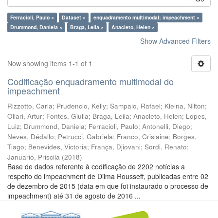
Ferracioli, Paulo ×
Dataset ×
enquadramento multimodal; impeachment ×
Drummond, Daniela ×
Braga, Leila ×
Anacleto, Helen ×
Show Advanced Filters
Now showing items 1-1 of 1
Codificação enquadramento multimodal do
impeachment
Rizzotto, Carla
;
Prudencio, Kelly
;
Sampaio, Rafael
;
Kleina, Nilton
;
Oliari, Artur
;
Fontes, Giulia
;
Braga, Leila
;
Anacleto, Helen
;
Lopes,
Luiz
;
Drummond, Daniela
;
Ferracioli, Paulo
;
Antonelli, Diego
;
Neves, Dédallo
;
Petrucci, Gabriela
;
Franco, Crislaine
;
Borges,
Tiago
;
Benevides, Victoria
;
França, Djiovani
;
Sordi, Renato
;
Januario, Priscila
(
2018
)
Base de dados referente à codificação de 2202 notícias a
respeito do impeachment de Dilma Rousseff, publicadas entre 02
de dezembro de 2015 (data em que foi instaurado o processo de
impeachment) até 31 de agosto de 2016 ...