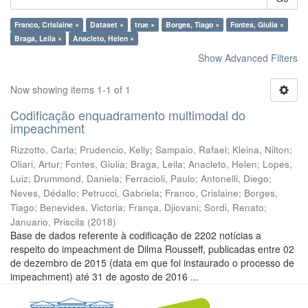
Franco, Crislaine ×
Dataset ×
true ×
Borges, Tiago ×
Fontes, Giulia ×
Braga, Leila ×
Anacleto, Helen ×
Show Advanced Filters
Now showing items 1-1 of 1
Codificação enquadramento multimodal do
impeachment
Rizzotto, Carla
;
Prudencio, Kelly
;
Sampaio, Rafael
;
Kleina, Nilton
;
Oliari, Artur
;
Fontes, Giulia
;
Braga, Leila
;
Anacleto, Helen
;
Lopes,
Luiz
;
Drummond, Daniela
;
Ferracioli, Paulo
;
Antonelli, Diego
;
Neves, Dédallo
;
Petrucci, Gabriela
;
Franco, Crislaine
;
Borges,
Tiago
;
Benevides, Victoria
;
França, Djiovani
;
Sordi, Renato
;
Januario, Priscila
(
2018
)
Base de dados referente à codificação de 2202 notícias a
respeito do impeachment de Dilma Rousseff, publicadas entre 02
de dezembro de 2015 (data em que foi instaurado o processo de
impeachment) até 31 de agosto de 2016 ...