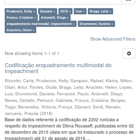
Prudencio, Kelly ×
Dataset ×
2018 ×
true ×
Braga, Leila ×
Franco, Crislaine ×
Antonelli, Diego ×
enquadramento multimodal; impeachment ×
Drummond, Daniela ×
Anacleto, Helen ×
Show Advanced Filters
Now showing items 1-1 of 1
Codificação enquadramento multimodal do
impeachment
Rizzotto, Carla
;
Prudencio, Kelly
;
Sampaio, Rafael
;
Kleina, Nilton
;
Oliari, Artur
;
Fontes, Giulia
;
Braga, Leila
;
Anacleto, Helen
;
Lopes,
Luiz
;
Drummond, Daniela
;
Ferracioli, Paulo
;
Antonelli, Diego
;
Neves, Dédallo
;
Petrucci, Gabriela
;
Franco, Crislaine
;
Borges,
Tiago
;
Benevides, Victoria
;
França, Djiovani
;
Sordi, Renato
;
Januario, Priscila
(
2018
)
Base de dados referente à codificação de 2202 notícias a
respeito do impeachment de Dilma Rousseff, publicadas entre 02
de dezembro de 2015 (data em que foi instaurado o processo de
impeachment) até 31 de agosto de 2016 ...