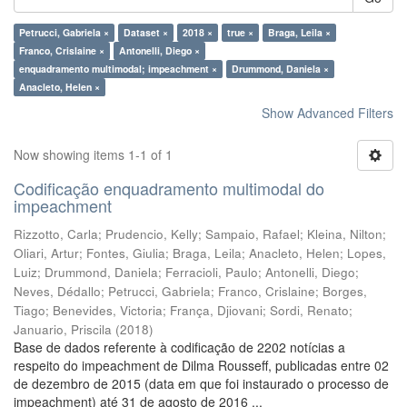
Petrucci, Gabriela ×
Dataset ×
2018 ×
true ×
Braga, Leila ×
Franco, Crislaine ×
Antonelli, Diego ×
enquadramento multimodal; impeachment ×
Drummond, Daniela ×
Anacleto, Helen ×
Show Advanced Filters
Now showing items 1-1 of 1
Codificação enquadramento multimodal do
impeachment
Rizzotto, Carla
;
Prudencio, Kelly
;
Sampaio, Rafael
;
Kleina, Nilton
;
Oliari, Artur
;
Fontes, Giulia
;
Braga, Leila
;
Anacleto, Helen
;
Lopes,
Luiz
;
Drummond, Daniela
;
Ferracioli, Paulo
;
Antonelli, Diego
;
Neves, Dédallo
;
Petrucci, Gabriela
;
Franco, Crislaine
;
Borges,
Tiago
;
Benevides, Victoria
;
França, Djiovani
;
Sordi, Renato
;
Januario, Priscila
(
2018
)
Base de dados referente à codificação de 2202 notícias a
respeito do impeachment de Dilma Rousseff, publicadas entre 02
de dezembro de 2015 (data em que foi instaurado o processo de
impeachment) até 31 de agosto de 2016 ...