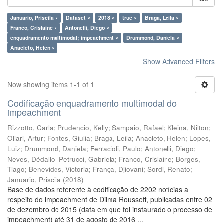
Januario, Priscila ×
Dataset ×
2018 ×
true ×
Braga, Leila ×
Franco, Crislaine ×
Antonelli, Diego ×
enquadramento multimodal; impeachment ×
Drummond, Daniela ×
Anacleto, Helen ×
Show Advanced Filters
Now showing items 1-1 of 1
Codificação enquadramento multimodal do
impeachment
Rizzotto, Carla
;
Prudencio, Kelly
;
Sampaio, Rafael
;
Kleina, Nilton
;
Oliari, Artur
;
Fontes, Giulia
;
Braga, Leila
;
Anacleto, Helen
;
Lopes,
Luiz
;
Drummond, Daniela
;
Ferracioli, Paulo
;
Antonelli, Diego
;
Neves, Dédallo
;
Petrucci, Gabriela
;
Franco, Crislaine
;
Borges,
Tiago
;
Benevides, Victoria
;
França, Djiovani
;
Sordi, Renato
;
Januario, Priscila
(
2018
)
Base de dados referente à codificação de 2202 notícias a
respeito do impeachment de Dilma Rousseff, publicadas entre 02
de dezembro de 2015 (data em que foi instaurado o processo de
impeachment) até 31 de agosto de 2016 ...