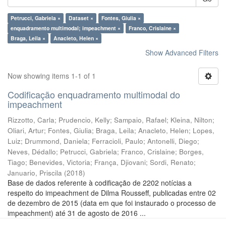
Petrucci, Gabriela ×
Dataset ×
Fontes, Giulia ×
enquadramento multimodal; impeachment ×
Franco, Crislaine ×
Braga, Leila ×
Anacleto, Helen ×
Show Advanced Filters
Now showing items 1-1 of 1
Codificação enquadramento multimodal do
impeachment
Rizzotto, Carla
;
Prudencio, Kelly
;
Sampaio, Rafael
;
Kleina, Nilton
;
Oliari, Artur
;
Fontes, Giulia
;
Braga, Leila
;
Anacleto, Helen
;
Lopes,
Luiz
;
Drummond, Daniela
;
Ferracioli, Paulo
;
Antonelli, Diego
;
Neves, Dédallo
;
Petrucci, Gabriela
;
Franco, Crislaine
;
Borges,
Tiago
;
Benevides, Victoria
;
França, Djiovani
;
Sordi, Renato
;
Januario, Priscila
(
2018
)
Base de dados referente à codificação de 2202 notícias a
respeito do impeachment de Dilma Rousseff, publicadas entre 02
de dezembro de 2015 (data em que foi instaurado o processo de
impeachment) até 31 de agosto de 2016 ...