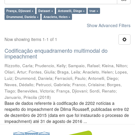
França, Djiovani ×
Dataset ×
Antonelli, Diego ×
true ×
Drummond, Daniela ×
Anacleto, Helen ×
Show Advanced Filters
Now showing items 1-1 of 1
Codificação enquadramento multimodal do
impeachment
Rizzotto, Carla
;
Prudencio, Kelly
;
Sampaio, Rafael
;
Kleina, Nilton
;
Oliari, Artur
;
Fontes, Giulia
;
Braga, Leila
;
Anacleto, Helen
;
Lopes,
Luiz
;
Drummond, Daniela
;
Ferracioli, Paulo
;
Antonelli, Diego
;
Neves, Dédallo
;
Petrucci, Gabriela
;
Franco, Crislaine
;
Borges,
Tiago
;
Benevides, Victoria
;
França, Djiovani
;
Sordi, Renato
;
Januario, Priscila
(
2018
)
Base de dados referente à codificação de 2202 notícias a
respeito do impeachment de Dilma Rousseff, publicadas entre 02
de dezembro de 2015 (data em que foi instaurado o processo de
impeachment) até 31 de agosto de 2016 ...