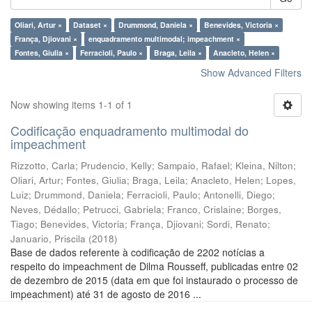
Oliari, Artur ×
Dataset ×
Drummond, Daniela ×
Benevides, Victoria ×
França, Djiovani ×
enquadramento multimodal; impeachment ×
Fontes, Giulia ×
Ferracioli, Paulo ×
Braga, Leila ×
Anacleto, Helen ×
Show Advanced Filters
Now showing items 1-1 of 1
Codificação enquadramento multimodal do
impeachment
Rizzotto, Carla
;
Prudencio, Kelly
;
Sampaio, Rafael
;
Kleina, Nilton
;
Oliari, Artur
;
Fontes, Giulia
;
Braga, Leila
;
Anacleto, Helen
;
Lopes,
Luiz
;
Drummond, Daniela
;
Ferracioli, Paulo
;
Antonelli, Diego
;
Neves, Dédallo
;
Petrucci, Gabriela
;
Franco, Crislaine
;
Borges,
Tiago
;
Benevides, Victoria
;
França, Djiovani
;
Sordi, Renato
;
Januario, Priscila
(
2018
)
Base de dados referente à codificação de 2202 notícias a
respeito do impeachment de Dilma Rousseff, publicadas entre 02
de dezembro de 2015 (data em que foi instaurado o processo de
impeachment) até 31 de agosto de 2016 ...