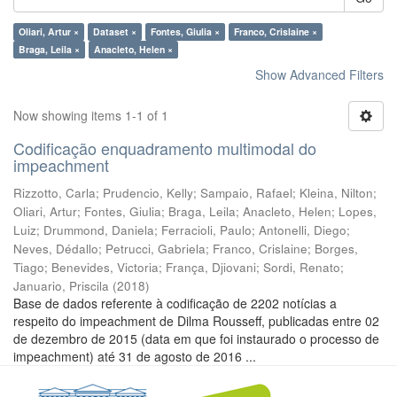
Oliari, Artur ×
Dataset ×
Fontes, Giulia ×
Franco, Crislaine ×
Braga, Leila ×
Anacleto, Helen ×
Show Advanced Filters
Now showing items 1-1 of 1
Codificação enquadramento multimodal do
impeachment
Rizzotto, Carla
;
Prudencio, Kelly
;
Sampaio, Rafael
;
Kleina, Nilton
;
Oliari, Artur
;
Fontes, Giulia
;
Braga, Leila
;
Anacleto, Helen
;
Lopes,
Luiz
;
Drummond, Daniela
;
Ferracioli, Paulo
;
Antonelli, Diego
;
Neves, Dédallo
;
Petrucci, Gabriela
;
Franco, Crislaine
;
Borges,
Tiago
;
Benevides, Victoria
;
França, Djiovani
;
Sordi, Renato
;
Januario, Priscila
(
2018
)
Base de dados referente à codificação de 2202 notícias a
respeito do impeachment de Dilma Rousseff, publicadas entre 02
de dezembro de 2015 (data em que foi instaurado o processo de
impeachment) até 31 de agosto de 2016 ...