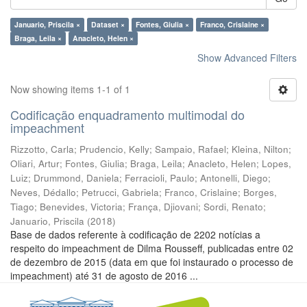
Januario, Priscila ×
Dataset ×
Fontes, Giulia ×
Franco, Crislaine ×
Braga, Leila ×
Anacleto, Helen ×
Show Advanced Filters
Now showing items 1-1 of 1
Codificação enquadramento multimodal do
impeachment
Rizzotto, Carla
;
Prudencio, Kelly
;
Sampaio, Rafael
;
Kleina, Nilton
;
Oliari, Artur
;
Fontes, Giulia
;
Braga, Leila
;
Anacleto, Helen
;
Lopes,
Luiz
;
Drummond, Daniela
;
Ferracioli, Paulo
;
Antonelli, Diego
;
Neves, Dédallo
;
Petrucci, Gabriela
;
Franco, Crislaine
;
Borges,
Tiago
;
Benevides, Victoria
;
França, Djiovani
;
Sordi, Renato
;
Januario, Priscila
(
2018
)
Base de dados referente à codificação de 2202 notícias a
respeito do impeachment de Dilma Rousseff, publicadas entre 02
de dezembro de 2015 (data em que foi instaurado o processo de
impeachment) até 31 de agosto de 2016 ...