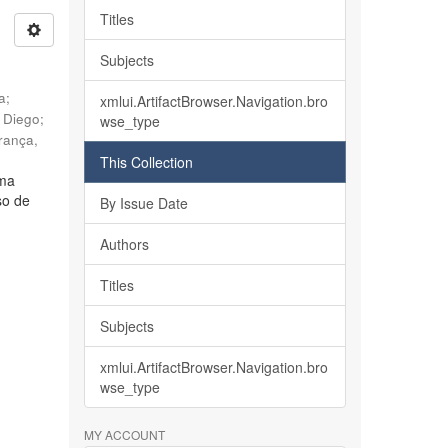
Titles
Subjects
ia
;
xmlui.ArtifactBrowser.Navigation.bro
, Diego
;
wse_type
rança,
This Collection
lma
so de
By Issue Date
Authors
Titles
Subjects
xmlui.ArtifactBrowser.Navigation.bro
wse_type
MY ACCOUNT