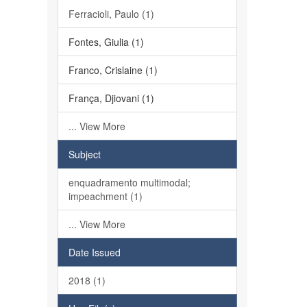
Ferracioli, Paulo (1)
Fontes, Giulia (1)
Franco, Crislaine (1)
França, Djiovani (1)
... View More
Subject
enquadramento multimodal;
impeachment (1)
... View More
Date Issued
2018 (1)