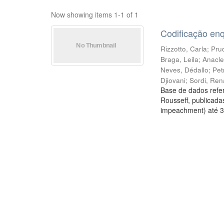
Now showing items 1-1 of 1
Codificação en
Rizzotto, Carla
;
Prud
Braga, Leila
;
Anacle
Neves, Dédallo
;
Pet
Djiovani
;
Sordi, Ren
Base de dados refer
Rousseff, publicada
impeachment) até 3