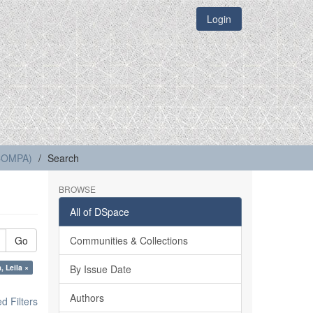
Login
(COMPA)
Search
BROWSE
All of DSpace
Go
Communities & Collections
, Leila ×
By Issue Date
Authors
 Filters