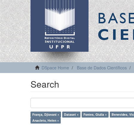
BAS
CIE
DSpace Home
Base de Dados Científicos
Search
França, Djiovani ×
Dataset ×
Fontes, Giulia ×
Benevides, Vic
Anacleto, Helen ×