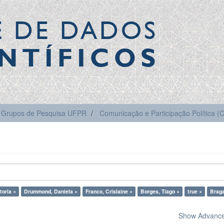
E DE DADOS
NTÍFICOS
Grupos de Pesquisa UFPR
Comunicação e Participação Política 
toria ×
Drummond, Daniela ×
Franco, Crislaine ×
Borges, Tiago ×
true ×
Braga
Show Advanced