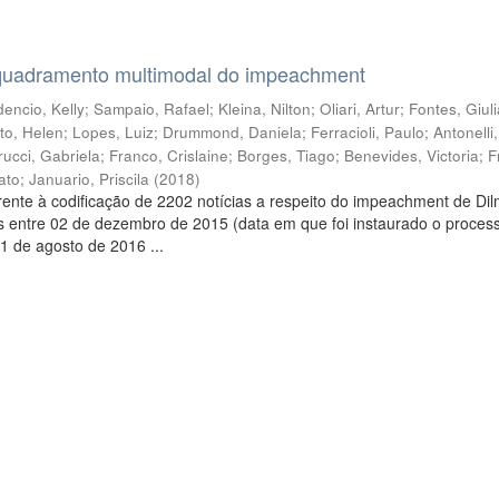
quadramento multimodal do impeachment
encio, Kelly
;
Sampaio, Rafael
;
Kleina, Nilton
;
Oliari, Artur
;
Fontes, Giul
to, Helen
;
Lopes, Luiz
;
Drummond, Daniela
;
Ferracioli, Paulo
;
Antonelli
rucci, Gabriela
;
Franco, Crislaine
;
Borges, Tiago
;
Benevides, Victoria
;
F
ato
;
Januario, Priscila
(
2018
)
ente à codificação de 2202 notícias a respeito do impeachment de Di
s entre 02 de dezembro de 2015 (data em que foi instaurado o proces
1 de agosto de 2016 ...