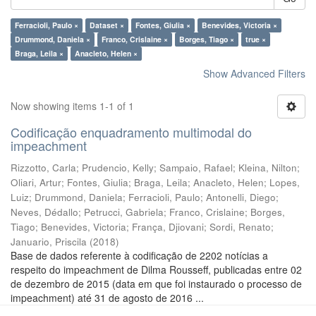
Ferracioli, Paulo ×
Dataset ×
Fontes, Giulia ×
Benevides, Victoria ×
Drummond, Daniela ×
Franco, Crislaine ×
Borges, Tiago ×
true ×
Braga, Leila ×
Anacleto, Helen ×
Show Advanced Filters
Now showing items 1-1 of 1
Codificação enquadramento multimodal do
impeachment
Rizzotto, Carla
;
Prudencio, Kelly
;
Sampaio, Rafael
;
Kleina, Nilton
;
Oliari, Artur
;
Fontes, Giulia
;
Braga, Leila
;
Anacleto, Helen
;
Lopes,
Luiz
;
Drummond, Daniela
;
Ferracioli, Paulo
;
Antonelli, Diego
;
Neves, Dédallo
;
Petrucci, Gabriela
;
Franco, Crislaine
;
Borges,
Tiago
;
Benevides, Victoria
;
França, Djiovani
;
Sordi, Renato
;
Januario, Priscila
(
2018
)
Base de dados referente à codificação de 2202 notícias a
respeito do impeachment de Dilma Rousseff, publicadas entre 02
de dezembro de 2015 (data em que foi instaurado o processo de
impeachment) até 31 de agosto de 2016 ...