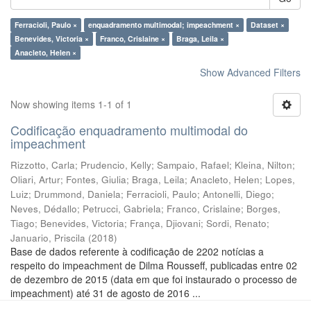
Ferracioli, Paulo ×
enquadramento multimodal; impeachment ×
Dataset ×
Benevides, Victoria ×
Franco, Crislaine ×
Braga, Leila ×
Anacleto, Helen ×
Show Advanced Filters
Now showing items 1-1 of 1
Codificação enquadramento multimodal do
impeachment
Rizzotto, Carla
;
Prudencio, Kelly
;
Sampaio, Rafael
;
Kleina, Nilton
;
Oliari, Artur
;
Fontes, Giulia
;
Braga, Leila
;
Anacleto, Helen
;
Lopes,
Luiz
;
Drummond, Daniela
;
Ferracioli, Paulo
;
Antonelli, Diego
;
Neves, Dédallo
;
Petrucci, Gabriela
;
Franco, Crislaine
;
Borges,
Tiago
;
Benevides, Victoria
;
França, Djiovani
;
Sordi, Renato
;
Januario, Priscila
(
2018
)
Base de dados referente à codificação de 2202 notícias a
respeito do impeachment de Dilma Rousseff, publicadas entre 02
de dezembro de 2015 (data em que foi instaurado o processo de
impeachment) até 31 de agosto de 2016 ...