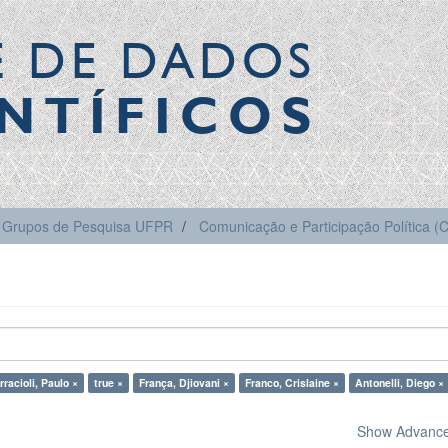
E DE DADOS
NTÍFICOS
Grupos de Pesquisa UFPR
Comunicação e Participação Política 
rracioli, Paulo ×
true ×
França, Djiovani ×
Franco, Crislaine ×
Antonelli, Diego ×
Show Advanced