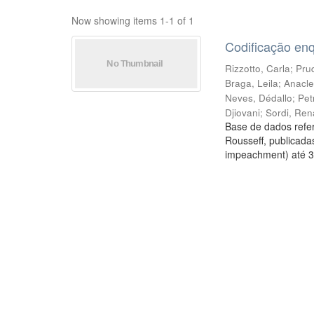
Now showing items 1-1 of 1
Codificação en
Rizzotto, Carla
;
Prud
Braga, Leila
;
Anacle
Neves, Dédallo
;
Pet
Djiovani
;
Sordi, Ren
Base de dados refer
Rousseff, publicada
impeachment) até 3