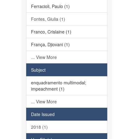
Ferracioli, Paulo (1)
Fontes, Giulia (1)
Franco, Crislaine (1)
França, Djiovani (1)
... View More
Subject
enquadramento multimodal;
impeachment (1)
... View More
Date Issued
2018 (1)