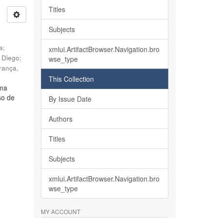
Titles
Subjects
ia
;
xmlui.ArtifactBrowser.Navigation.bro
, Diego
;
wse_type
rança,
This Collection
lma
so de
By Issue Date
Authors
Titles
Subjects
xmlui.ArtifactBrowser.Navigation.bro
wse_type
MY ACCOUNT