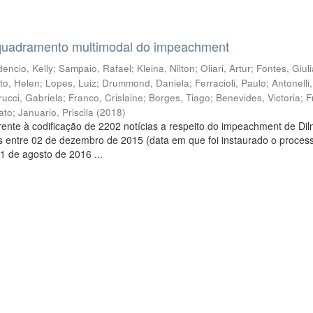
quadramento multimodal do impeachment
encio, Kelly
;
Sampaio, Rafael
;
Kleina, Nilton
;
Oliari, Artur
;
Fontes, Giul
to, Helen
;
Lopes, Luiz
;
Drummond, Daniela
;
Ferracioli, Paulo
;
Antonelli
rucci, Gabriela
;
Franco, Crislaine
;
Borges, Tiago
;
Benevides, Victoria
;
F
ato
;
Januario, Priscila
(
2018
)
ente à codificação de 2202 notícias a respeito do impeachment de Di
s entre 02 de dezembro de 2015 (data em que foi instaurado o proces
1 de agosto de 2016 ...