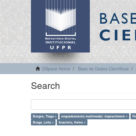
BAS
CIE
DSpace Home
Base de Dados Científicos
Search
Borges, Tiago ×
enquadramento multimodal; impeachment ×
Fe
Braga, Leila ×
Anacleto, Helen ×