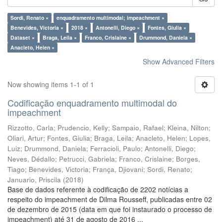
Sordi, Renato ×
enquadramento multimodal; impeachment ×
Benevides, Victoria ×
2018 ×
Antonelli, Diego ×
Fontes, Giulia ×
Dataset ×
Braga, Leila ×
Franco, Crislaine ×
Drummond, Daniela ×
Anacleto, Helen ×
Show Advanced Filters
Now showing items 1-1 of 1
Codificação enquadramento multimodal do
impeachment
Rizzotto, Carla
;
Prudencio, Kelly
;
Sampaio, Rafael
;
Kleina, Nilton
;
Oliari, Artur
;
Fontes, Giulia
;
Braga, Leila
;
Anacleto, Helen
;
Lopes,
Luiz
;
Drummond, Daniela
;
Ferracioli, Paulo
;
Antonelli, Diego
;
Neves, Dédallo
;
Petrucci, Gabriela
;
Franco, Crislaine
;
Borges,
Tiago
;
Benevides, Victoria
;
França, Djiovani
;
Sordi, Renato
;
Januario, Priscila
(
2018
)
Base de dados referente à codificação de 2202 notícias a
respeito do impeachment de Dilma Rousseff, publicadas entre 02
de dezembro de 2015 (data em que foi instaurado o processo de
impeachment) até 31 de agosto de 2016 ...