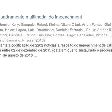
quadramento multimodal do impeachment
encio, Kelly
;
Sampaio, Rafael
;
Kleina, Nilton
;
Oliari, Artur
;
Fontes, Giul
to, Helen
;
Lopes, Luiz
;
Drummond, Daniela
;
Ferracioli, Paulo
;
Antonelli
rucci, Gabriela
;
Franco, Crislaine
;
Borges, Tiago
;
Benevides, Victoria
;
F
ato
;
Januario, Priscila
(
2018
)
ente à codificação de 2202 notícias a respeito do impeachment de Di
s entre 02 de dezembro de 2015 (data em que foi instaurado o proces
1 de agosto de 2016 ...