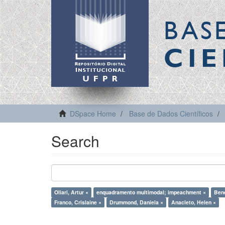
BAS
CIE
DSpace Home
Base de Dados Científicos
Search
Oliari, Artur ×
enquadramento multimodal; impeachment ×
Bene
Franco, Crislaine ×
Drummond, Daniela ×
Anacleto, Helen ×