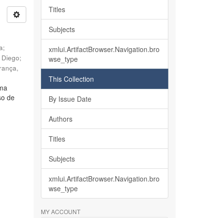
Titles
Subjects
ia
;
xmlui.ArtifactBrowser.Navigation.bro
, Diego
;
wse_type
rança,
This Collection
lma
so de
By Issue Date
Authors
Titles
Subjects
xmlui.ArtifactBrowser.Navigation.bro
wse_type
MY ACCOUNT