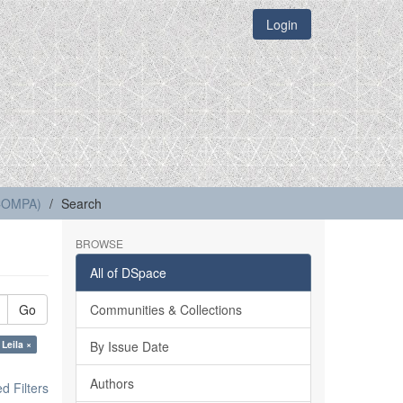
Login
(COMPA)
Search
BROWSE
All of DSpace
Go
Communities & Collections
 Leila ×
By Issue Date
Authors
 Filters