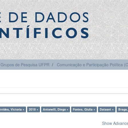
E DE DADOS
NTÍFICOS
Grupos de Pesquisa UFPR
Comunicação e Participação Política 
vides, Victoria ×
2018 ×
Antonelli, Diego ×
Fontes, Giulia ×
Dataset ×
Braga,
Show Advanced