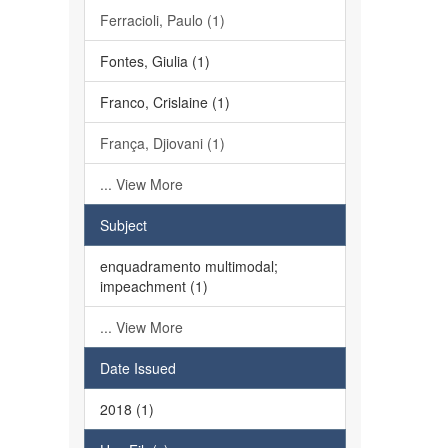
Ferracioli, Paulo (1)
Fontes, Giulia (1)
Franco, Crislaine (1)
França, Djiovani (1)
... View More
Subject
enquadramento multimodal;
impeachment (1)
... View More
Date Issued
2018 (1)