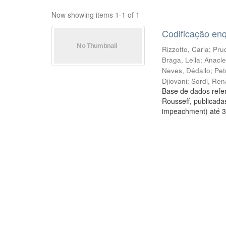
Now showing items 1-1 of 1
Codificação en
Rizzotto, Carla
;
Prud
Braga, Leila
;
Anacle
Neves, Dédallo
;
Pet
Djiovani
;
Sordi, Ren
Base de dados refer
Rousseff, publicada
impeachment) até 3