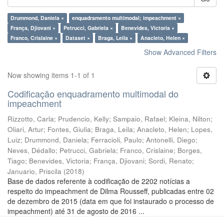
Drummond, Daniela ×
enquadramento multimodal; impeachment ×
França, Djiovani ×
Petrucci, Gabriela ×
Benevides, Victoria ×
Franco, Crislaine ×
Dataset ×
Braga, Leila ×
Anacleto, Helen ×
Show Advanced Filters
Now showing items 1-1 of 1
Codificação enquadramento multimodal do
impeachment
Rizzotto, Carla
;
Prudencio, Kelly
;
Sampaio, Rafael
;
Kleina, Nilton
;
Oliari, Artur
;
Fontes, Giulia
;
Braga, Leila
;
Anacleto, Helen
;
Lopes,
Luiz
;
Drummond, Daniela
;
Ferracioli, Paulo
;
Antonelli, Diego
;
Neves, Dédallo
;
Petrucci, Gabriela
;
Franco, Crislaine
;
Borges,
Tiago
;
Benevides, Victoria
;
França, Djiovani
;
Sordi, Renato
;
Januario, Priscila
(
2018
)
Base de dados referente à codificação de 2202 notícias a
respeito do impeachment de Dilma Rousseff, publicadas entre 02
de dezembro de 2015 (data em que foi instaurado o processo de
impeachment) até 31 de agosto de 2016 ...