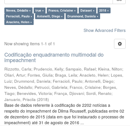
Neves, Dédallo ×
true ×
Franco, Crislaine ×
Dataset ×
2018 ×
Ferracioli, Paulo ×
Antonelli, Diego ×
Drummond, Daniela ×
Anacleto, Helen ×
Show Advanced Filters
Now showing items 1-1 of 1
Codificação enquadramento multimodal do
impeachment
Rizzotto, Carla
;
Prudencio, Kelly
;
Sampaio, Rafael
;
Kleina, Nilton
;
Oliari, Artur
;
Fontes, Giulia
;
Braga, Leila
;
Anacleto, Helen
;
Lopes,
Luiz
;
Drummond, Daniela
;
Ferracioli, Paulo
;
Antonelli, Diego
;
Neves, Dédallo
;
Petrucci, Gabriela
;
Franco, Crislaine
;
Borges,
Tiago
;
Benevides, Victoria
;
França, Djiovani
;
Sordi, Renato
;
Januario, Priscila
(
2018
)
Base de dados referente à codificação de 2202 notícias a
respeito do impeachment de Dilma Rousseff, publicadas entre 02
de dezembro de 2015 (data em que foi instaurado o processo de
impeachment) até 31 de agosto de 2016 ...