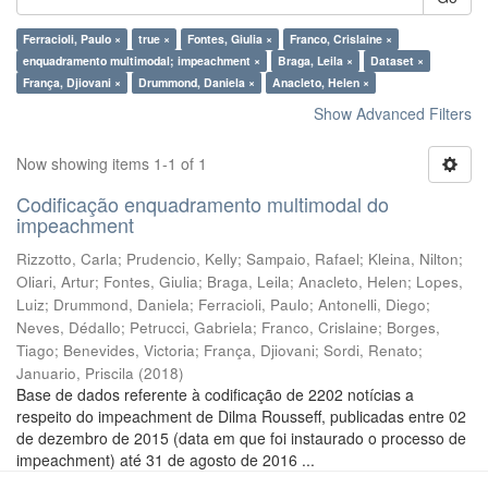
Ferracioli, Paulo ×
true ×
Fontes, Giulia ×
Franco, Crislaine ×
enquadramento multimodal; impeachment ×
Braga, Leila ×
Dataset ×
França, Djiovani ×
Drummond, Daniela ×
Anacleto, Helen ×
Show Advanced Filters
Now showing items 1-1 of 1
Codificação enquadramento multimodal do
impeachment
Rizzotto, Carla
;
Prudencio, Kelly
;
Sampaio, Rafael
;
Kleina, Nilton
;
Oliari, Artur
;
Fontes, Giulia
;
Braga, Leila
;
Anacleto, Helen
;
Lopes,
Luiz
;
Drummond, Daniela
;
Ferracioli, Paulo
;
Antonelli, Diego
;
Neves, Dédallo
;
Petrucci, Gabriela
;
Franco, Crislaine
;
Borges,
Tiago
;
Benevides, Victoria
;
França, Djiovani
;
Sordi, Renato
;
Januario, Priscila
(
2018
)
Base de dados referente à codificação de 2202 notícias a
respeito do impeachment de Dilma Rousseff, publicadas entre 02
de dezembro de 2015 (data em que foi instaurado o processo de
impeachment) até 31 de agosto de 2016 ...