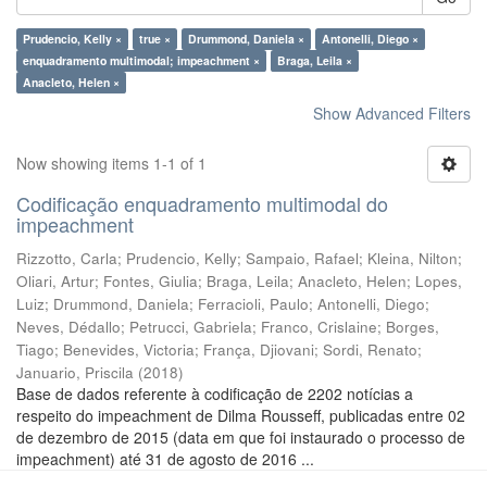
Prudencio, Kelly ×
true ×
Drummond, Daniela ×
Antonelli, Diego ×
enquadramento multimodal; impeachment ×
Braga, Leila ×
Anacleto, Helen ×
Show Advanced Filters
Now showing items 1-1 of 1
Codificação enquadramento multimodal do
impeachment
Rizzotto, Carla
;
Prudencio, Kelly
;
Sampaio, Rafael
;
Kleina, Nilton
;
Oliari, Artur
;
Fontes, Giulia
;
Braga, Leila
;
Anacleto, Helen
;
Lopes,
Luiz
;
Drummond, Daniela
;
Ferracioli, Paulo
;
Antonelli, Diego
;
Neves, Dédallo
;
Petrucci, Gabriela
;
Franco, Crislaine
;
Borges,
Tiago
;
Benevides, Victoria
;
França, Djiovani
;
Sordi, Renato
;
Januario, Priscila
(
2018
)
Base de dados referente à codificação de 2202 notícias a
respeito do impeachment de Dilma Rousseff, publicadas entre 02
de dezembro de 2015 (data em que foi instaurado o processo de
impeachment) até 31 de agosto de 2016 ...