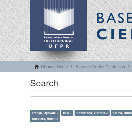
BAS
CIE
DSpace Home
Base de Dados Científicos
Search
França, Djiovani ×
true ×
Benevides, Victoria ×
Kleina, Nilto
Anacleto, Helen ×