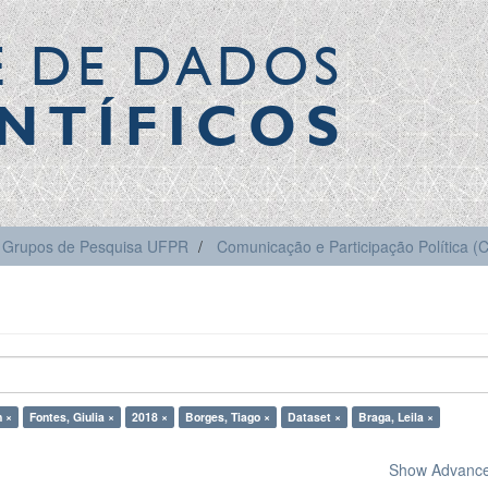
E DE DADOS
NTÍFICOS
Grupos de Pesquisa UFPR
Comunicação e Participação Política 
n ×
Fontes, Giulia ×
2018 ×
Borges, Tiago ×
Dataset ×
Braga, Leila ×
Show Advanced