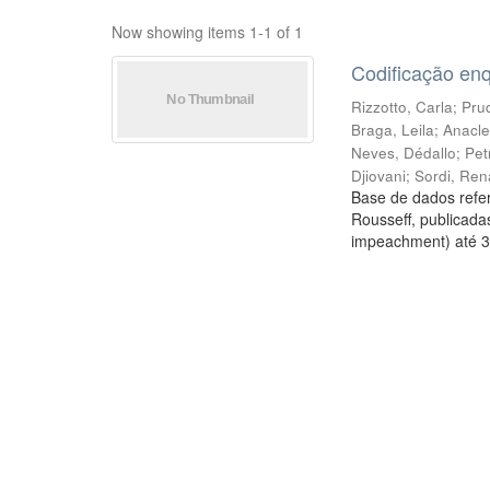
Now showing items 1-1 of 1
Codificação en
Rizzotto, Carla
;
Prud
Braga, Leila
;
Anacle
Neves, Dédallo
;
Pet
Djiovani
;
Sordi, Ren
Base de dados refer
Rousseff, publicada
impeachment) até 3