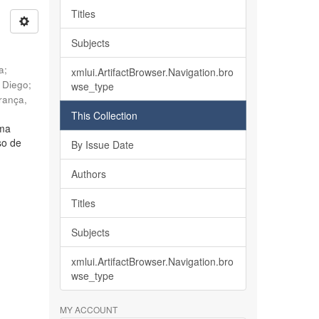
Titles
Subjects
ia
;
xmlui.ArtifactBrowser.Navigation.bro
, Diego
;
wse_type
rança,
This Collection
lma
so de
By Issue Date
Authors
Titles
Subjects
xmlui.ArtifactBrowser.Navigation.bro
wse_type
MY ACCOUNT