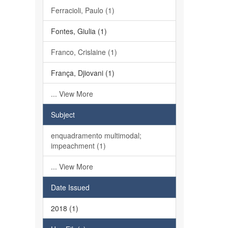
Ferracioli, Paulo (1)
Fontes, Giulia (1)
Franco, Crislaine (1)
França, Djiovani (1)
... View More
Subject
enquadramento multimodal;
impeachment (1)
... View More
Date Issued
2018 (1)