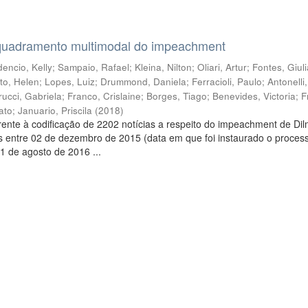
quadramento multimodal do impeachment
encio, Kelly
;
Sampaio, Rafael
;
Kleina, Nilton
;
Oliari, Artur
;
Fontes, Giul
to, Helen
;
Lopes, Luiz
;
Drummond, Daniela
;
Ferracioli, Paulo
;
Antonelli
rucci, Gabriela
;
Franco, Crislaine
;
Borges, Tiago
;
Benevides, Victoria
;
F
ato
;
Januario, Priscila
(
2018
)
ente à codificação de 2202 notícias a respeito do impeachment de Di
s entre 02 de dezembro de 2015 (data em que foi instaurado o proces
1 de agosto de 2016 ...