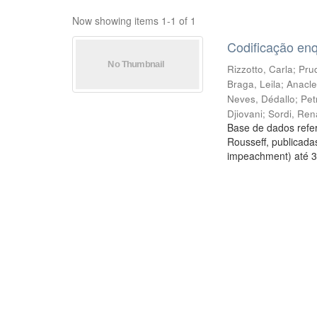
Now showing items 1-1 of 1
Codificação en
Rizzotto, Carla
;
Prud
Braga, Leila
;
Anacle
Neves, Dédallo
;
Pet
Djiovani
;
Sordi, Ren
Base de dados refer
Rousseff, publicada
impeachment) até 3