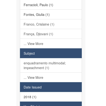
Ferracioli, Paulo (1)
Fontes, Giulia (1)
Franco, Crislaine (1)
França, Djiovani (1)
... View More
Subject
enquadramento multimodal;
impeachment (1)
... View More
Date Issued
2018 (1)