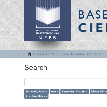
BAS
CIE
DSpace Home
Base de Dados Científicos
Search
Ferracioli, Paulo ×
true ×
Benevides, Victoria ×
Kleina, Nilto
Anacleto, Helen ×