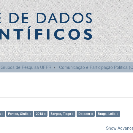
E DE DADOS
NTÍFICOS
Grupos de Pesquisa UFPR
Comunicação e Participação Política 
n ×
Fontes, Giulia ×
2018 ×
Borges, Tiago ×
Dataset ×
Braga, Leila ×
Show Advanced