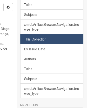
Titles
Subjects
ia
;
xmlui.ArtifactBrowser.Navigation.bro
, Diego
;
wse_type
rança,
This Collection
lma
so de
By Issue Date
Authors
Titles
Subjects
xmlui.ArtifactBrowser.Navigation.bro
wse_type
MY ACCOUNT