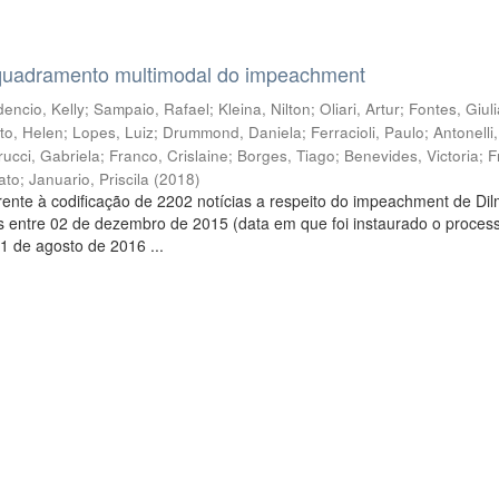
quadramento multimodal do impeachment
encio, Kelly
;
Sampaio, Rafael
;
Kleina, Nilton
;
Oliari, Artur
;
Fontes, Giul
to, Helen
;
Lopes, Luiz
;
Drummond, Daniela
;
Ferracioli, Paulo
;
Antonelli
rucci, Gabriela
;
Franco, Crislaine
;
Borges, Tiago
;
Benevides, Victoria
;
F
ato
;
Januario, Priscila
(
2018
)
ente à codificação de 2202 notícias a respeito do impeachment de Di
s entre 02 de dezembro de 2015 (data em que foi instaurado o proces
1 de agosto de 2016 ...