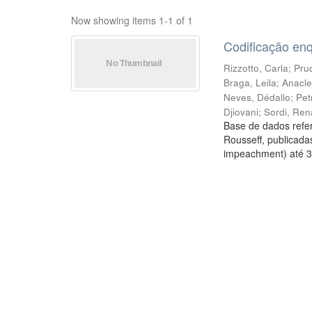
Now showing items 1-1 of 1
Codificação en
Rizzotto, Carla
;
Prud
Braga, Leila
;
Anacle
Neves, Dédallo
;
Pet
Djiovani
;
Sordi, Ren
Base de dados refer
Rousseff, publicada
impeachment) até 3