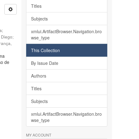
Titles
Subjects
ia
;
xmlui.ArtifactBrowser.Navigation.bro
, Diego
;
wse_type
rança,
This Collection
lma
so de
By Issue Date
Authors
Titles
Subjects
xmlui.ArtifactBrowser.Navigation.bro
wse_type
MY ACCOUNT