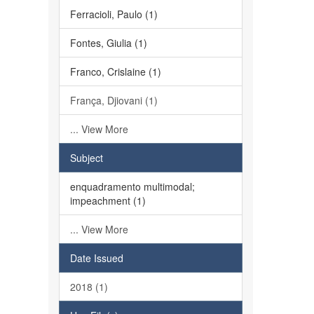
Ferracioli, Paulo (1)
Fontes, Giulia (1)
Franco, Crislaine (1)
França, Djiovani (1)
... View More
Subject
enquadramento multimodal;
impeachment (1)
... View More
Date Issued
2018 (1)