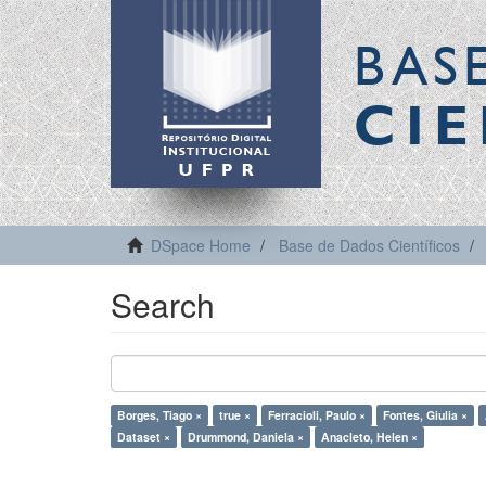
BAS
CIE
DSpace Home
Base de Dados Científicos
Search
Borges, Tiago ×
true ×
Ferracioli, Paulo ×
Fontes, Giulia ×
Dataset ×
Drummond, Daniela ×
Anacleto, Helen ×