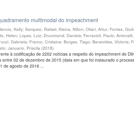
quadramento multimodal do impeachment
encio, Kelly
;
Sampaio, Rafael
;
Kleina, Nilton
;
Oliari, Artur
;
Fontes, Giul
to, Helen
;
Lopes, Luiz
;
Drummond, Daniela
;
Ferracioli, Paulo
;
Antonelli
rucci, Gabriela
;
Franco, Crislaine
;
Borges, Tiago
;
Benevides, Victoria
;
F
ato
;
Januario, Priscila
(
2018
)
ente à codificação de 2202 notícias a respeito do impeachment de Di
s entre 02 de dezembro de 2015 (data em que foi instaurado o proces
1 de agosto de 2016 ...