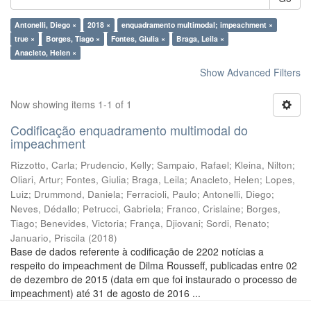
Antonelli, Diego ×
2018 ×
enquadramento multimodal; impeachment ×
true ×
Borges, Tiago ×
Fontes, Giulia ×
Braga, Leila ×
Anacleto, Helen ×
Show Advanced Filters
Now showing items 1-1 of 1
Codificação enquadramento multimodal do
impeachment
Rizzotto, Carla
;
Prudencio, Kelly
;
Sampaio, Rafael
;
Kleina, Nilton
;
Oliari, Artur
;
Fontes, Giulia
;
Braga, Leila
;
Anacleto, Helen
;
Lopes,
Luiz
;
Drummond, Daniela
;
Ferracioli, Paulo
;
Antonelli, Diego
;
Neves, Dédallo
;
Petrucci, Gabriela
;
Franco, Crislaine
;
Borges,
Tiago
;
Benevides, Victoria
;
França, Djiovani
;
Sordi, Renato
;
Januario, Priscila
(
2018
)
Base de dados referente à codificação de 2202 notícias a
respeito do impeachment de Dilma Rousseff, publicadas entre 02
de dezembro de 2015 (data em que foi instaurado o processo de
impeachment) até 31 de agosto de 2016 ...