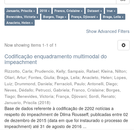
Januario, Priscila ×
2018 ×
Franco, Crislaine ×
Dataset ×
true ×
Benevides, Victoria ×
Borges, Tiago ×
França, Djiovani ×
Braga, Leila ×
Anacleto, Helen ×
Show Advanced Filters
Now showing items 1-1 of 1
Codificação enquadramento multimodal do
impeachment
Rizzotto, Carla
;
Prudencio, Kelly
;
Sampaio, Rafael
;
Kleina, Nilton
;
Oliari, Artur
;
Fontes, Giulia
;
Braga, Leila
;
Anacleto, Helen
;
Lopes,
Luiz
;
Drummond, Daniela
;
Ferracioli, Paulo
;
Antonelli, Diego
;
Neves, Dédallo
;
Petrucci, Gabriela
;
Franco, Crislaine
;
Borges,
Tiago
;
Benevides, Victoria
;
França, Djiovani
;
Sordi, Renato
;
Januario, Priscila
(
2018
)
Base de dados referente à codificação de 2202 notícias a
respeito do impeachment de Dilma Rousseff, publicadas entre 02
de dezembro de 2015 (data em que foi instaurado o processo de
impeachment) até 31 de agosto de 2016 ...