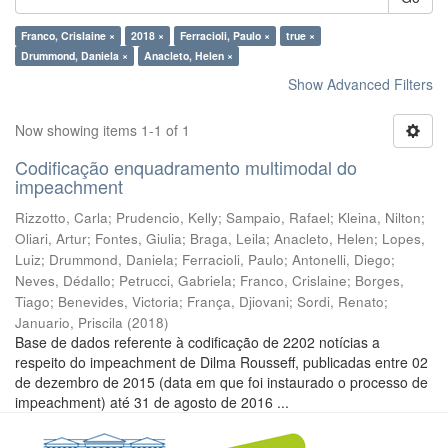
Franco, Crislaine ×
2018 ×
Ferracioli, Paulo ×
true ×
Drummond, Daniela ×
Anacleto, Helen ×
Show Advanced Filters
Now showing items 1-1 of 1
Codificação enquadramento multimodal do
impeachment
Rizzotto, Carla
;
Prudencio, Kelly
;
Sampaio, Rafael
;
Kleina, Nilton
;
Oliari, Artur
;
Fontes, Giulia
;
Braga, Leila
;
Anacleto, Helen
;
Lopes,
Luiz
;
Drummond, Daniela
;
Ferracioli, Paulo
;
Antonelli, Diego
;
Neves, Dédallo
;
Petrucci, Gabriela
;
Franco, Crislaine
;
Borges,
Tiago
;
Benevides, Victoria
;
França, Djiovani
;
Sordi, Renato
;
Januario, Priscila
(
2018
)
Base de dados referente à codificação de 2202 notícias a
respeito do impeachment de Dilma Rousseff, publicadas entre 02
de dezembro de 2015 (data em que foi instaurado o processo de
impeachment) até 31 de agosto de 2016 ...