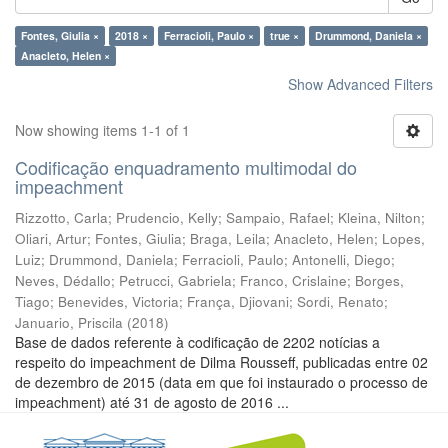
Fontes, Giulia ×
2018 ×
Ferracioli, Paulo ×
true ×
Drummond, Daniela ×
Anacleto, Helen ×
Show Advanced Filters
Now showing items 1-1 of 1
Codificação enquadramento multimodal do
impeachment
Rizzotto, Carla
;
Prudencio, Kelly
;
Sampaio, Rafael
;
Kleina, Nilton
;
Oliari, Artur
;
Fontes, Giulia
;
Braga, Leila
;
Anacleto, Helen
;
Lopes,
Luiz
;
Drummond, Daniela
;
Ferracioli, Paulo
;
Antonelli, Diego
;
Neves, Dédallo
;
Petrucci, Gabriela
;
Franco, Crislaine
;
Borges,
Tiago
;
Benevides, Victoria
;
França, Djiovani
;
Sordi, Renato
;
Januario, Priscila
(
2018
)
Base de dados referente à codificação de 2202 notícias a
respeito do impeachment de Dilma Rousseff, publicadas entre 02
de dezembro de 2015 (data em que foi instaurado o processo de
impeachment) até 31 de agosto de 2016 ...