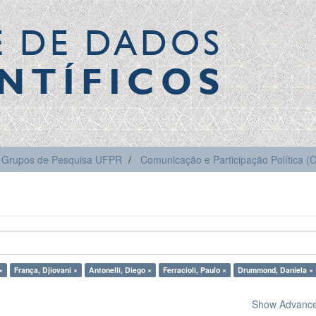
E DE DADOS
NTÍFICOS
Grupos de Pesquisa UFPR
Comunicação e Participação Política 
×
França, Djiovani ×
Antonelli, Diego ×
Ferracioli, Paulo ×
Drummond, Daniela ×
Show Advanced