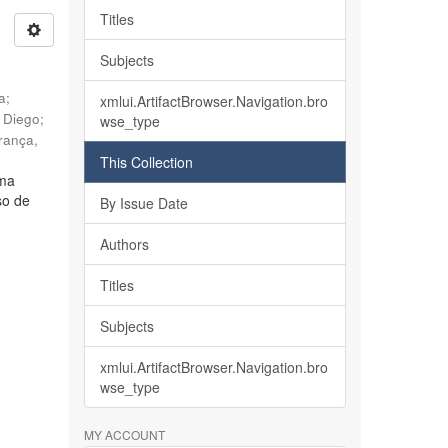
Titles
Subjects
ia
;
xmlui.ArtifactBrowser.Navigation.bro
, Diego
;
wse_type
rança,
This Collection
lma
so de
By Issue Date
Authors
Titles
Subjects
xmlui.ArtifactBrowser.Navigation.bro
wse_type
MY ACCOUNT