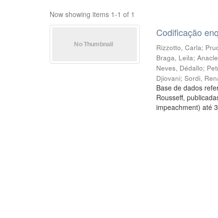
Now showing items 1-1 of 1
Codificação en
Rizzotto, Carla
;
Prud
Braga, Leila
;
Anacle
Neves, Dédallo
;
Pet
Djiovani
;
Sordi, Ren
Base de dados refer
Rousseff, publicada
impeachment) até 3