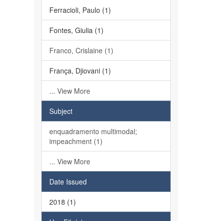
Ferracioli, Paulo (1)
Fontes, Giulia (1)
Franco, Crislaine (1)
França, Djiovani (1)
... View More
Subject
enquadramento multimodal;
impeachment (1)
... View More
Date Issued
2018 (1)