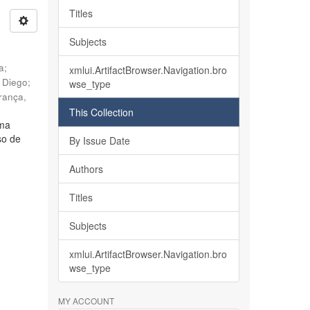
Titles
Subjects
ia
;
xmlui.ArtifactBrowser.Navigation.bro
, Diego
;
wse_type
rança,
This Collection
lma
so de
By Issue Date
Authors
Titles
Subjects
xmlui.ArtifactBrowser.Navigation.bro
wse_type
MY ACCOUNT