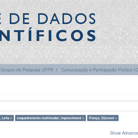
E DE DADOS
NTÍFICOS
Grupos de Pesquisa UFPR
Comunicação e Participação Política 
 Leila ×
enquadramento multimodal; impeachment ×
França, Djiovani ×
Show Advanced