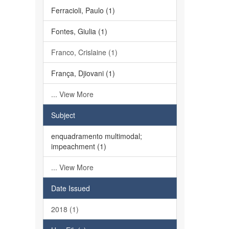
Ferracioli, Paulo (1)
Fontes, Giulia (1)
Franco, Crislaine (1)
França, Djiovani (1)
... View More
Subject
enquadramento multimodal;
impeachment (1)
... View More
Date Issued
2018 (1)