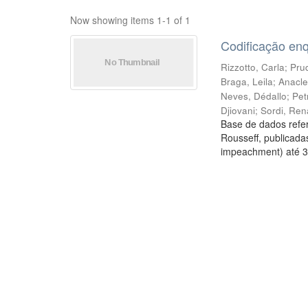
Now showing items 1-1 of 1
Codificação en
Rizzotto, Carla
;
Prud
Braga, Leila
;
Anacle
Neves, Dédallo
;
Pet
Djiovani
;
Sordi, Ren
Base de dados refer
Rousseff, publicada
impeachment) até 3