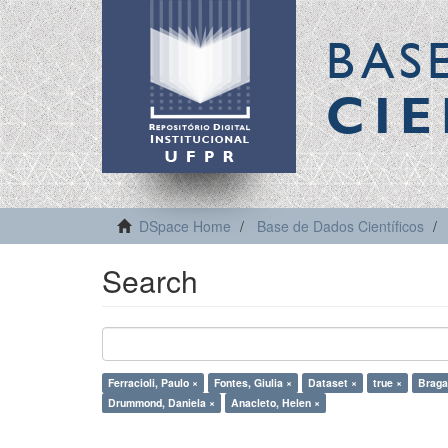
BAS
CIE
DSpace Home
Base de Dados Científicos
Search
Ferracioli, Paulo ×
Fontes, Giulia ×
Dataset ×
true ×
Braga,
Drummond, Daniela ×
Anacleto, Helen ×