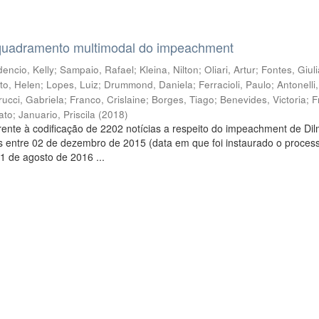
quadramento multimodal do impeachment
encio, Kelly
;
Sampaio, Rafael
;
Kleina, Nilton
;
Oliari, Artur
;
Fontes, Giul
to, Helen
;
Lopes, Luiz
;
Drummond, Daniela
;
Ferracioli, Paulo
;
Antonelli
rucci, Gabriela
;
Franco, Crislaine
;
Borges, Tiago
;
Benevides, Victoria
;
F
ato
;
Januario, Priscila
(
2018
)
ente à codificação de 2202 notícias a respeito do impeachment de Di
s entre 02 de dezembro de 2015 (data em que foi instaurado o proces
1 de agosto de 2016 ...