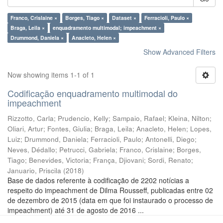
Franco, Crislaine ×
Borges, Tiago ×
Dataset ×
Ferracioli, Paulo ×
Braga, Leila ×
enquadramento multimodal; impeachment ×
Drummond, Daniela ×
Anacleto, Helen ×
Show Advanced Filters
Now showing items 1-1 of 1
Codificação enquadramento multimodal do
impeachment
Rizzotto, Carla
;
Prudencio, Kelly
;
Sampaio, Rafael
;
Kleina, Nilton
;
Oliari, Artur
;
Fontes, Giulia
;
Braga, Leila
;
Anacleto, Helen
;
Lopes,
Luiz
;
Drummond, Daniela
;
Ferracioli, Paulo
;
Antonelli, Diego
;
Neves, Dédallo
;
Petrucci, Gabriela
;
Franco, Crislaine
;
Borges,
Tiago
;
Benevides, Victoria
;
França, Djiovani
;
Sordi, Renato
;
Januario, Priscila
(
2018
)
Base de dados referente à codificação de 2202 notícias a
respeito do impeachment de Dilma Rousseff, publicadas entre 02
de dezembro de 2015 (data em que foi instaurado o processo de
impeachment) até 31 de agosto de 2016 ...