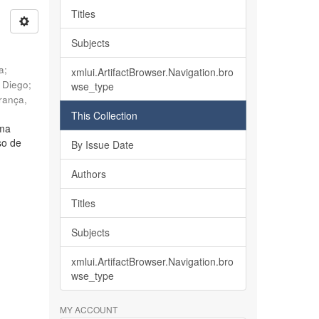
Titles
Subjects
ia
;
xmlui.ArtifactBrowser.Navigation.bro
, Diego
;
wse_type
rança,
This Collection
lma
so de
By Issue Date
Authors
Titles
Subjects
xmlui.ArtifactBrowser.Navigation.bro
wse_type
MY ACCOUNT