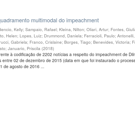
quadramento multimodal do impeachment
encio, Kelly
;
Sampaio, Rafael
;
Kleina, Nilton
;
Oliari, Artur
;
Fontes, Giul
to, Helen
;
Lopes, Luiz
;
Drummond, Daniela
;
Ferracioli, Paulo
;
Antonelli
rucci, Gabriela
;
Franco, Crislaine
;
Borges, Tiago
;
Benevides, Victoria
;
F
ato
;
Januario, Priscila
(
2018
)
ente à codificação de 2202 notícias a respeito do impeachment de Di
s entre 02 de dezembro de 2015 (data em que foi instaurado o proces
1 de agosto de 2016 ...