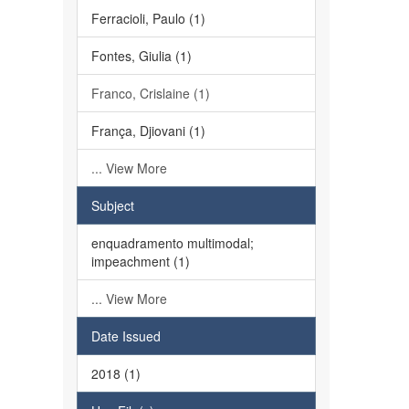
Ferracioli, Paulo (1)
Fontes, Giulia (1)
Franco, Crislaine (1)
França, Djiovani (1)
... View More
Subject
enquadramento multimodal;
impeachment (1)
... View More
Date Issued
2018 (1)