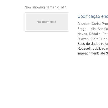
Now showing items 1-1 of 1
Codificação en
Rizzotto, Carla
;
Prud
Braga, Leila
;
Anacle
Neves, Dédallo
;
Pet
Djiovani
;
Sordi, Ren
Base de dados refer
Rousseff, publicada
impeachment) até 3