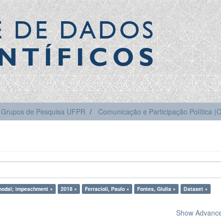
E DE DADOS
NTÍFICOS
Grupos de Pesquisa UFPR
Comunicação e Participação Política 
modal; impeachment ×
2018 ×
Ferracioli, Paulo ×
Fontes, Giulia ×
Dataset ×
Show Advanced