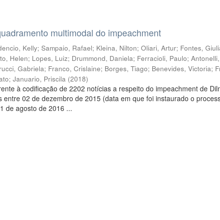
quadramento multimodal do impeachment
encio, Kelly
;
Sampaio, Rafael
;
Kleina, Nilton
;
Oliari, Artur
;
Fontes, Giul
to, Helen
;
Lopes, Luiz
;
Drummond, Daniela
;
Ferracioli, Paulo
;
Antonelli
rucci, Gabriela
;
Franco, Crislaine
;
Borges, Tiago
;
Benevides, Victoria
;
F
ato
;
Januario, Priscila
(
2018
)
ente à codificação de 2202 notícias a respeito do impeachment de Di
s entre 02 de dezembro de 2015 (data em que foi instaurado o proces
1 de agosto de 2016 ...