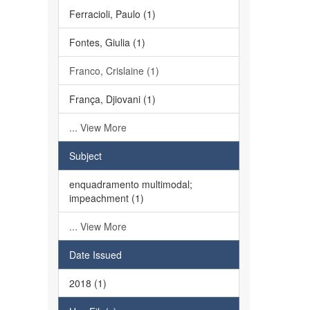
Ferracioli, Paulo (1)
Fontes, Giulia (1)
Franco, Crislaine (1)
França, Djiovani (1)
... View More
Subject
enquadramento multimodal;
impeachment (1)
... View More
Date Issued
2018 (1)