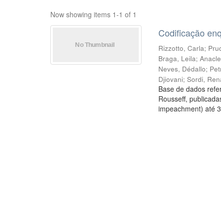
Now showing items 1-1 of 1
Codificação en
Rizzotto, Carla
;
Prud
Braga, Leila
;
Anacle
Neves, Dédallo
;
Pet
Djiovani
;
Sordi, Ren
Base de dados refer
Rousseff, publicada
impeachment) até 3