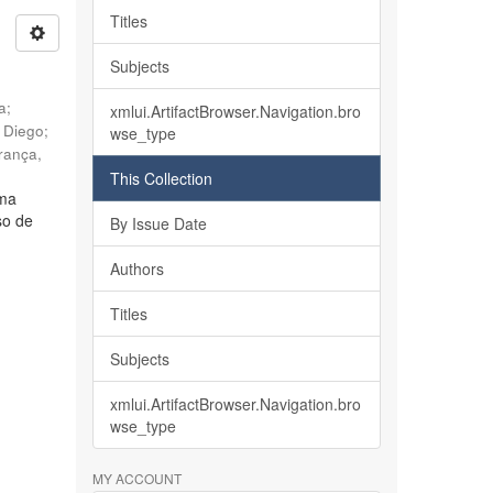
Titles
Subjects
ia
;
xmlui.ArtifactBrowser.Navigation.bro
, Diego
;
wse_type
rança,
This Collection
lma
so de
By Issue Date
Authors
Titles
Subjects
xmlui.ArtifactBrowser.Navigation.bro
wse_type
MY ACCOUNT