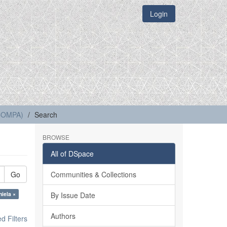
Login
(COMPA)
Search
BROWSE
All of DSpace
Go
Communities & Collections
iela ×
By Issue Date
Authors
 Filters