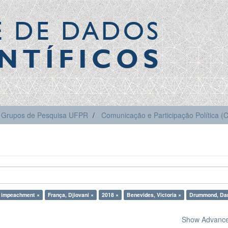
E DE DADOS
NTÍFICOS
Grupos de Pesquisa UFPR
Comunicação e Participação Política 
 impeachment ×
França, Djiovani ×
2018 ×
Benevides, Victoria ×
Drummond, Dan
Show Advanced