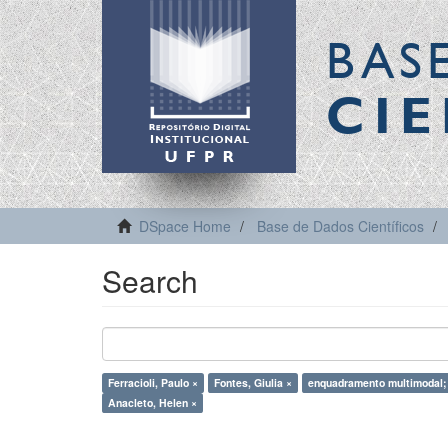
BAS
CIE
DSpace Home
Base de Dados Científicos
Search
Ferracioli, Paulo ×
Fontes, Giulia ×
enquadramento multimodal;
Anacleto, Helen ×