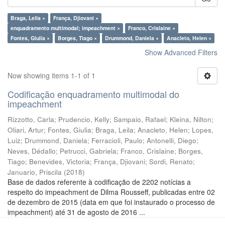
Braga, Leila ×
França, Djiovani ×
enquadramento multimodal; impeachment ×
Franco, Crislaine ×
Fontes, Giulia ×
Borges, Tiago ×
Drummond, Daniela ×
Anacleto, Helen ×
Show Advanced Filters
Now showing items 1-1 of 1
Codificação enquadramento multimodal do
impeachment
Rizzotto, Carla
;
Prudencio, Kelly
;
Sampaio, Rafael
;
Kleina, Nilton
;
Oliari, Artur
;
Fontes, Giulia
;
Braga, Leila
;
Anacleto, Helen
;
Lopes,
Luiz
;
Drummond, Daniela
;
Ferracioli, Paulo
;
Antonelli, Diego
;
Neves, Dédallo
;
Petrucci, Gabriela
;
Franco, Crislaine
;
Borges,
Tiago
;
Benevides, Victoria
;
França, Djiovani
;
Sordi, Renato
;
Januario, Priscila
(
2018
)
Base de dados referente à codificação de 2202 notícias a
respeito do impeachment de Dilma Rousseff, publicadas entre 02
de dezembro de 2015 (data em que foi instaurado o processo de
impeachment) até 31 de agosto de 2016 ...