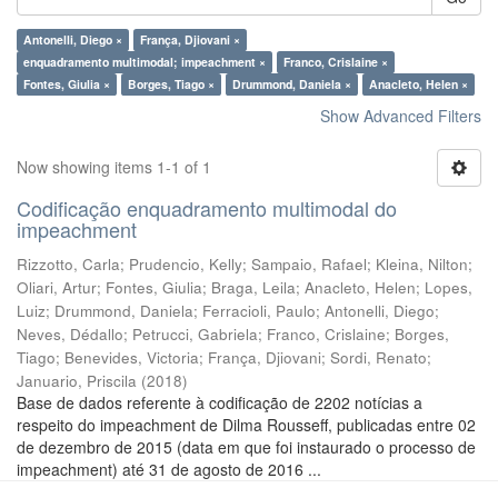
Antonelli, Diego ×
França, Djiovani ×
enquadramento multimodal; impeachment ×
Franco, Crislaine ×
Fontes, Giulia ×
Borges, Tiago ×
Drummond, Daniela ×
Anacleto, Helen ×
Show Advanced Filters
Now showing items 1-1 of 1
Codificação enquadramento multimodal do
impeachment
Rizzotto, Carla
;
Prudencio, Kelly
;
Sampaio, Rafael
;
Kleina, Nilton
;
Oliari, Artur
;
Fontes, Giulia
;
Braga, Leila
;
Anacleto, Helen
;
Lopes,
Luiz
;
Drummond, Daniela
;
Ferracioli, Paulo
;
Antonelli, Diego
;
Neves, Dédallo
;
Petrucci, Gabriela
;
Franco, Crislaine
;
Borges,
Tiago
;
Benevides, Victoria
;
França, Djiovani
;
Sordi, Renato
;
Januario, Priscila
(
2018
)
Base de dados referente à codificação de 2202 notícias a
respeito do impeachment de Dilma Rousseff, publicadas entre 02
de dezembro de 2015 (data em que foi instaurado o processo de
impeachment) até 31 de agosto de 2016 ...