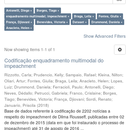
Antonelli, Diego ×
Borges, Tiago ×
enquadramento multimodal; impeachment ×
Braga, Leila ×
Fontes, Giulia ×
França, Djiovani ×
Benevides, Victoria ×
Dataset ×
Drummond, Daniela ×
Anacleto, Helen ×
Show Advanced Filters
Now showing items 1-1 of 1
Codificação enquadramento multimodal do
impeachment
Rizzotto, Carla
;
Prudencio, Kelly
;
Sampaio, Rafael
;
Kleina, Nilton
;
Oliari, Artur
;
Fontes, Giulia
;
Braga, Leila
;
Anacleto, Helen
;
Lopes,
Luiz
;
Drummond, Daniela
;
Ferracioli, Paulo
;
Antonelli, Diego
;
Neves, Dédallo
;
Petrucci, Gabriela
;
Franco, Crislaine
;
Borges,
Tiago
;
Benevides, Victoria
;
França, Djiovani
;
Sordi, Renato
;
Januario, Priscila
(
2018
)
Base de dados referente à codificação de 2202 notícias a
respeito do impeachment de Dilma Rousseff, publicadas entre 02
de dezembro de 2015 (data em que foi instaurado o processo de
impeachment) até 31 de agosto de 2016 ...