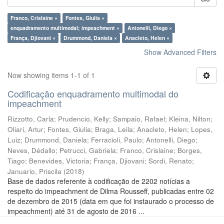
Franco, Crislaine ×
Fontes, Giulia ×
enquadramento multimodal; impeachment ×
Antonelli, Diego ×
França, Djiovani ×
Drummond, Daniela ×
Anacleto, Helen ×
Show Advanced Filters
Now showing items 1-1 of 1
Codificação enquadramento multimodal do
impeachment
Rizzotto, Carla
;
Prudencio, Kelly
;
Sampaio, Rafael
;
Kleina, Nilton
;
Oliari, Artur
;
Fontes, Giulia
;
Braga, Leila
;
Anacleto, Helen
;
Lopes,
Luiz
;
Drummond, Daniela
;
Ferracioli, Paulo
;
Antonelli, Diego
;
Neves, Dédallo
;
Petrucci, Gabriela
;
Franco, Crislaine
;
Borges,
Tiago
;
Benevides, Victoria
;
França, Djiovani
;
Sordi, Renato
;
Januario, Priscila
(
2018
)
Base de dados referente à codificação de 2202 notícias a
respeito do impeachment de Dilma Rousseff, publicadas entre 02
de dezembro de 2015 (data em que foi instaurado o processo de
impeachment) até 31 de agosto de 2016 ...