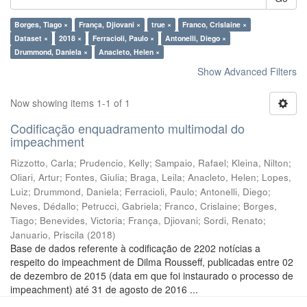
Borges, Tiago ×
França, Djiovani ×
true ×
Franco, Crislaine ×
Dataset ×
2018 ×
Ferracioli, Paulo ×
Antonelli, Diego ×
Drummond, Daniela ×
Anacleto, Helen ×
Show Advanced Filters
Now showing items 1-1 of 1
Codificação enquadramento multimodal do
impeachment
Rizzotto, Carla
;
Prudencio, Kelly
;
Sampaio, Rafael
;
Kleina, Nilton
;
Oliari, Artur
;
Fontes, Giulia
;
Braga, Leila
;
Anacleto, Helen
;
Lopes,
Luiz
;
Drummond, Daniela
;
Ferracioli, Paulo
;
Antonelli, Diego
;
Neves, Dédallo
;
Petrucci, Gabriela
;
Franco, Crislaine
;
Borges,
Tiago
;
Benevides, Victoria
;
França, Djiovani
;
Sordi, Renato
;
Januario, Priscila
(
2018
)
Base de dados referente à codificação de 2202 notícias a
respeito do impeachment de Dilma Rousseff, publicadas entre 02
de dezembro de 2015 (data em que foi instaurado o processo de
impeachment) até 31 de agosto de 2016 ...