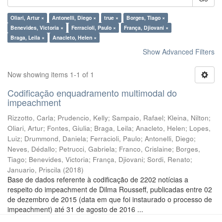
Oliari, Artur ×
Antonelli, Diego ×
true ×
Borges, Tiago ×
Benevides, Victoria ×
Ferracioli, Paulo ×
França, Djiovani ×
Braga, Leila ×
Anacleto, Helen ×
Show Advanced Filters
Now showing items 1-1 of 1
Codificação enquadramento multimodal do
impeachment
Rizzotto, Carla
;
Prudencio, Kelly
;
Sampaio, Rafael
;
Kleina, Nilton
;
Oliari, Artur
;
Fontes, Giulia
;
Braga, Leila
;
Anacleto, Helen
;
Lopes,
Luiz
;
Drummond, Daniela
;
Ferracioli, Paulo
;
Antonelli, Diego
;
Neves, Dédallo
;
Petrucci, Gabriela
;
Franco, Crislaine
;
Borges,
Tiago
;
Benevides, Victoria
;
França, Djiovani
;
Sordi, Renato
;
Januario, Priscila
(
2018
)
Base de dados referente à codificação de 2202 notícias a
respeito do impeachment de Dilma Rousseff, publicadas entre 02
de dezembro de 2015 (data em que foi instaurado o processo de
impeachment) até 31 de agosto de 2016 ...