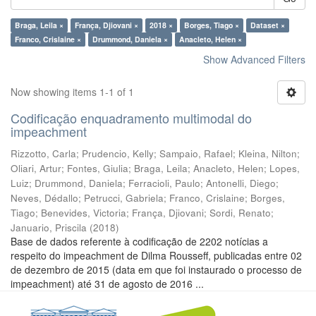
Braga, Leila ×
França, Djiovani ×
2018 ×
Borges, Tiago ×
Dataset ×
Franco, Crislaine ×
Drummond, Daniela ×
Anacleto, Helen ×
Show Advanced Filters
Now showing items 1-1 of 1
Codificação enquadramento multimodal do
impeachment
Rizzotto, Carla
;
Prudencio, Kelly
;
Sampaio, Rafael
;
Kleina, Nilton
;
Oliari, Artur
;
Fontes, Giulia
;
Braga, Leila
;
Anacleto, Helen
;
Lopes,
Luiz
;
Drummond, Daniela
;
Ferracioli, Paulo
;
Antonelli, Diego
;
Neves, Dédallo
;
Petrucci, Gabriela
;
Franco, Crislaine
;
Borges,
Tiago
;
Benevides, Victoria
;
França, Djiovani
;
Sordi, Renato
;
Januario, Priscila
(
2018
)
Base de dados referente à codificação de 2202 notícias a
respeito do impeachment de Dilma Rousseff, publicadas entre 02
de dezembro de 2015 (data em que foi instaurado o processo de
impeachment) até 31 de agosto de 2016 ...