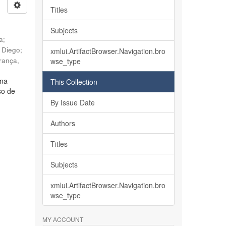
Titles
Subjects
ia
;
, Diego
;
xmlui.ArtifactBrowser.Navigation.bro
rança,
wse_type
lma
This Collection
so de
By Issue Date
Authors
Titles
Subjects
xmlui.ArtifactBrowser.Navigation.bro
wse_type
MY ACCOUNT