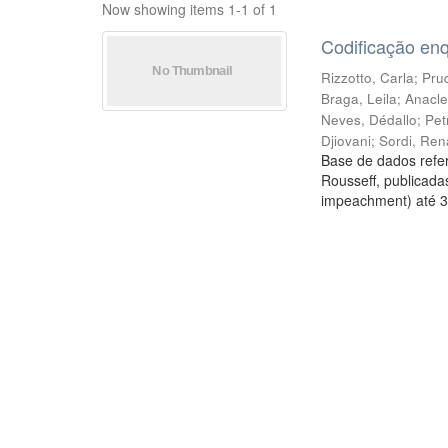
Now showing items 1-1 of 1
Codificação en
Rizzotto, Carla
;
Prud
Braga, Leila
;
Anacle
Neves, Dédallo
;
Pet
Djiovani
;
Sordi, Ren
Base de dados refer
Rousseff, publicada
impeachment) até 3