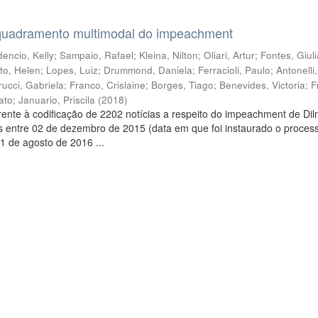
quadramento multimodal do impeachment
encio, Kelly
;
Sampaio, Rafael
;
Kleina, Nilton
;
Oliari, Artur
;
Fontes, Giul
to, Helen
;
Lopes, Luiz
;
Drummond, Daniela
;
Ferracioli, Paulo
;
Antonelli
rucci, Gabriela
;
Franco, Crislaine
;
Borges, Tiago
;
Benevides, Victoria
;
F
ato
;
Januario, Priscila
(
2018
)
ente à codificação de 2202 notícias a respeito do impeachment de Di
s entre 02 de dezembro de 2015 (data em que foi instaurado o proces
1 de agosto de 2016 ...