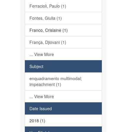
Ferracioli, Paulo (1)
Fontes, Giulia (1)
Franco, Crislaine (1)
França, Djiovani (1)
... View More
Subject
enquadramento multimodal;
impeachment (1)
... View More
Date Issued
2018 (1)