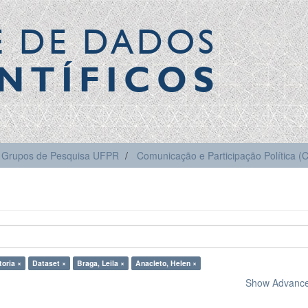
E DE DADOS
NTÍFICOS
Grupos de Pesquisa UFPR
Comunicação e Participação Política 
toria ×
Dataset ×
Braga, Leila ×
Anacleto, Helen ×
Show Advanced