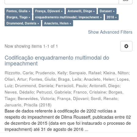
Fontes, Giulia ×
França, Djiovani ×
Antonelli, Diego ×
Dataset ×
Borges, Tiago ×
enquadramento multimodal; impeachment ×
2018 ×
Drummond, Daniela ×
Anacleto, Helen ×
Show Advanced Filters
Now showing items 1-1 of 1
Codificação enquadramento multimodal do
impeachment
Rizzotto, Carla
;
Prudencio, Kelly
;
Sampaio, Rafael
;
Kleina, Nilton
;
Oliari, Artur
;
Fontes, Giulia
;
Braga, Leila
;
Anacleto, Helen
;
Lopes,
Luiz
;
Drummond, Daniela
;
Ferracioli, Paulo
;
Antonelli, Diego
;
Neves, Dédallo
;
Petrucci, Gabriela
;
Franco, Crislaine
;
Borges,
Tiago
;
Benevides, Victoria
;
França, Djiovani
;
Sordi, Renato
;
Januario, Priscila
(
2018
)
Base de dados referente à codificação de 2202 notícias a
respeito do impeachment de Dilma Rousseff, publicadas entre 02
de dezembro de 2015 (data em que foi instaurado o processo de
impeachment) até 31 de agosto de 2016 ...