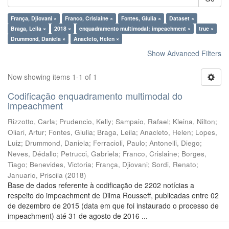
França, Djiovani ×
Franco, Crislaine ×
Fontes, Giulia ×
Dataset ×
Braga, Leila ×
2018 ×
enquadramento multimodal; impeachment ×
true ×
Drummond, Daniela ×
Anacleto, Helen ×
Show Advanced Filters
Now showing items 1-1 of 1
Codificação enquadramento multimodal do
impeachment
Rizzotto, Carla
;
Prudencio, Kelly
;
Sampaio, Rafael
;
Kleina, Nilton
;
Oliari, Artur
;
Fontes, Giulia
;
Braga, Leila
;
Anacleto, Helen
;
Lopes,
Luiz
;
Drummond, Daniela
;
Ferracioli, Paulo
;
Antonelli, Diego
;
Neves, Dédallo
;
Petrucci, Gabriela
;
Franco, Crislaine
;
Borges,
Tiago
;
Benevides, Victoria
;
França, Djiovani
;
Sordi, Renato
;
Januario, Priscila
(
2018
)
Base de dados referente à codificação de 2202 notícias a
respeito do impeachment de Dilma Rousseff, publicadas entre 02
de dezembro de 2015 (data em que foi instaurado o processo de
impeachment) até 31 de agosto de 2016 ...