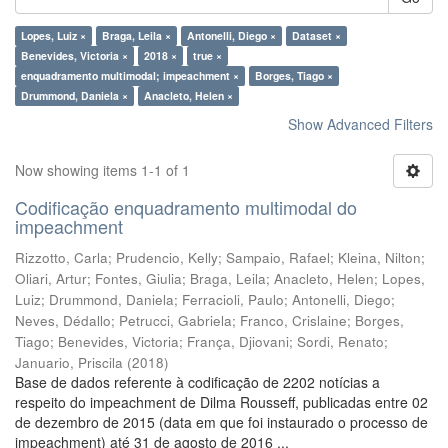
Lopes, Luiz ×
Braga, Leila ×
Antonelli, Diego ×
Dataset ×
Benevides, Victoria ×
2018 ×
true ×
enquadramento multimodal; impeachment ×
Borges, Tiago ×
Drummond, Daniela ×
Anacleto, Helen ×
Show Advanced Filters
Now showing items 1-1 of 1
Codificação enquadramento multimodal do
impeachment
Rizzotto, Carla
;
Prudencio, Kelly
;
Sampaio, Rafael
;
Kleina, Nilton
;
Oliari, Artur
;
Fontes, Giulia
;
Braga, Leila
;
Anacleto, Helen
;
Lopes,
Luiz
;
Drummond, Daniela
;
Ferracioli, Paulo
;
Antonelli, Diego
;
Neves, Dédallo
;
Petrucci, Gabriela
;
Franco, Crislaine
;
Borges,
Tiago
;
Benevides, Victoria
;
França, Djiovani
;
Sordi, Renato
;
Januario, Priscila
(
2018
)
Base de dados referente à codificação de 2202 notícias a
respeito do impeachment de Dilma Rousseff, publicadas entre 02
de dezembro de 2015 (data em que foi instaurado o processo de
impeachment) até 31 de agosto de 2016 ...