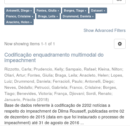
Antonelli, Diego ×
Fontes, Giulia ×
Borges, Tiago ×
Dataset ×
Franco, Crislaine ×
Braga, Leila ×
Drummond, Daniela ×
Anacleto, Helen ×
Show Advanced Filters
Now showing items 1-1 of 1
Codificação enquadramento multimodal do
impeachment
Rizzotto, Carla
;
Prudencio, Kelly
;
Sampaio, Rafael
;
Kleina, Nilton
;
Oliari, Artur
;
Fontes, Giulia
;
Braga, Leila
;
Anacleto, Helen
;
Lopes,
Luiz
;
Drummond, Daniela
;
Ferracioli, Paulo
;
Antonelli, Diego
;
Neves, Dédallo
;
Petrucci, Gabriela
;
Franco, Crislaine
;
Borges,
Tiago
;
Benevides, Victoria
;
França, Djiovani
;
Sordi, Renato
;
Januario, Priscila
(
2018
)
Base de dados referente à codificação de 2202 notícias a
respeito do impeachment de Dilma Rousseff, publicadas entre 02
de dezembro de 2015 (data em que foi instaurado o processo de
impeachment) até 31 de agosto de 2016 ...