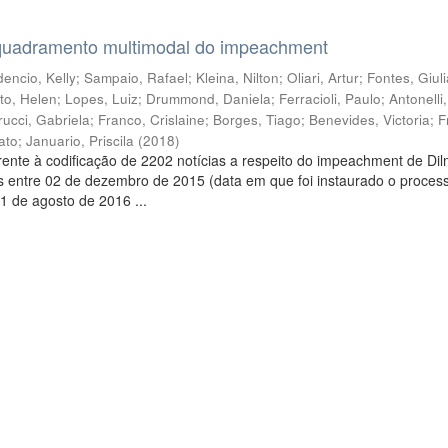
quadramento multimodal do impeachment
encio, Kelly
;
Sampaio, Rafael
;
Kleina, Nilton
;
Oliari, Artur
;
Fontes, Giul
to, Helen
;
Lopes, Luiz
;
Drummond, Daniela
;
Ferracioli, Paulo
;
Antonelli
rucci, Gabriela
;
Franco, Crislaine
;
Borges, Tiago
;
Benevides, Victoria
;
F
ato
;
Januario, Priscila
(
2018
)
ente à codificação de 2202 notícias a respeito do impeachment de Di
s entre 02 de dezembro de 2015 (data em que foi instaurado o proces
1 de agosto de 2016 ...