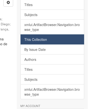
Titles
Subjects
ia
;
, Diego
;
xmlui.ArtifactBrowser.Navigation.bro
rança,
wse_type
lma
This Collection
so de
By Issue Date
Authors
Titles
Subjects
xmlui.ArtifactBrowser.Navigation.bro
wse_type
MY ACCOUNT