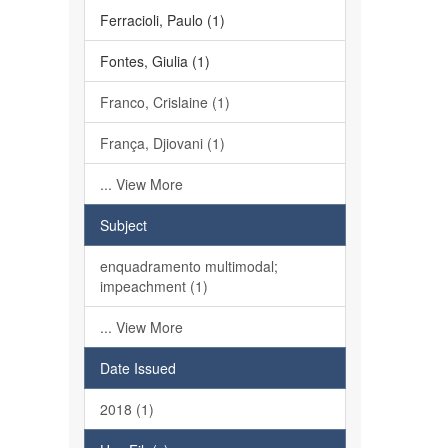
Ferracioli, Paulo (1)
Fontes, Giulia (1)
Franco, Crislaine (1)
França, Djiovani (1)
... View More
Subject
enquadramento multimodal;
impeachment (1)
... View More
Date Issued
2018 (1)