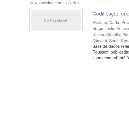
Now showing items 1-1 of 1
Codificação en
Rizzotto, Carla
;
Prud
Braga, Leila
;
Anacle
Neves, Dédallo
;
Pet
Djiovani
;
Sordi, Ren
Base de dados refer
Rousseff, publicada
impeachment) até 3